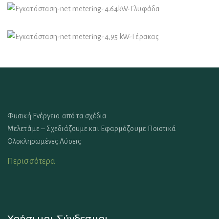
Φωτοβολταϊκά Συστήματα
Εγκατάσταση-net metering-4.64kW-Γλυφάδα
Φωτοβολταϊκά Συστήματα
Εγκατάσταση-net metering-4,95 kW-Γέρακας
Φυσική Ενέργεια από τα σχέδια
Μελετάμε – Σχεδιάζουμε και Εφαρμόζουμε Ποιοτικά
Ολοκληρωμένες Λύσεις
Περισσότερα
Χρήσιμοι Σύνδεσμοι