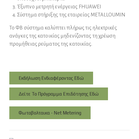
Έξυπνο μετρητή ενέργειας FHUAWEI
Σύστημα στήριξης της εταιρείας METALLOUMIN
Το ΦΒ σύστημα καλύπτει πλήρως τις ηλεκτρικές
ανάγκες της κατοικίας μηδενίζοντας τη χρέωση
προμήθειας ρεύματος της κατοικίας.
Εκδήλωση Ενδιαφέροντος Εδώ
Δείτε Το Πρόγραμμα Επιδότησης Εδώ
Φωτοβολταικα - Net Metering