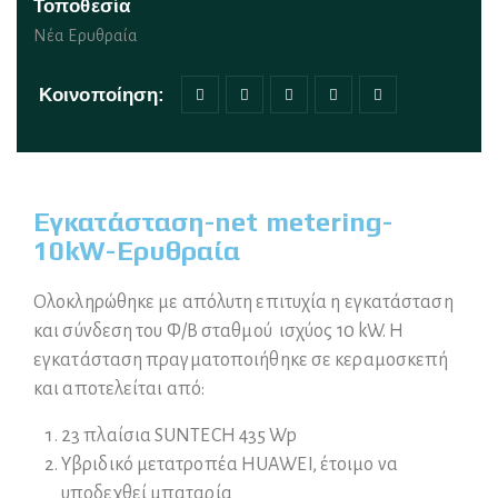
Τοποθεσία
Νέα Ερυθραία
Κοινοποίηση:
Εγκατάσταση-net metering-
10kW-Ερυθραία
Ολοκληρώθηκε με απόλυτη επιτυχία η εγκατάσταση
και σύνδεση του Φ/Β σταθμού ισχύος 10 kW. Η
εγκατάσταση πραγματοποιήθηκε σε κεραμοσκεπή
και αποτελείται από:
23 πλαίσια SUNTECH 435 Wp
Υβριδικό μετατροπέα HUAWEI, έτοιμο να
υποδεχθεί μπαταρία