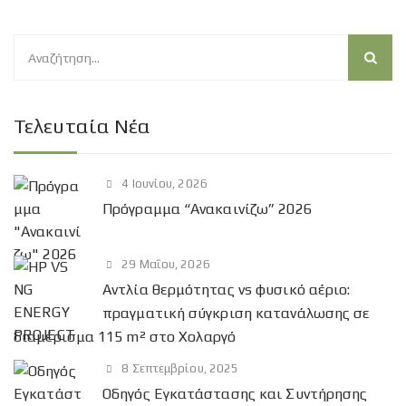
Α
ν
α
ζ
Τελευταία Νέα
ή
τ
4 Ιουνίου, 2026
η
Πρόγραμμα “Ανακαινίζω” 2026
σ
η
γ
29 Μαΐου, 2026
ι
Αντλία θερμότητας vs φυσικό αέριο:
α
πραγματική σύγκριση κατανάλωσης σε
:
διαμέρισμα 115 m² στο Χολαργό
8 Σεπτεμβρίου, 2025
Οδηγός Εγκατάστασης και Συντήρησης