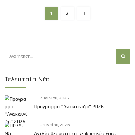
1
2
Α
ν
α
ζ
Τελευταία Νέα
ή
τ
4 Ιουνίου, 2026
η
Πρόγραμμα “Ανακαινίζω” 2026
σ
η
γ
29 Μαΐου, 2026
ι
Αντλία θερμότητας vs φυσικό αέριο: