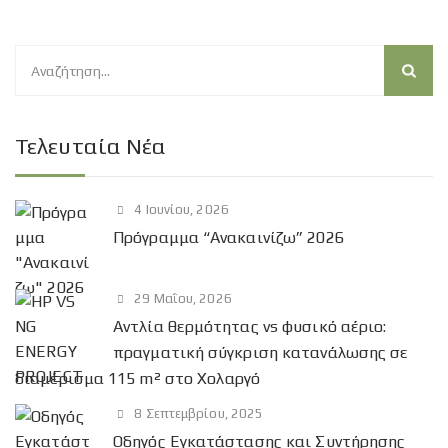
Α
ν
α
ζ
Τελευταία Νέα
ή
τ
4 Ιουνίου, 2026
η
Πρόγραμμα “Ανακαινίζω” 2026
σ
η
γ
29 Μαΐου, 2026
ι
Αντλία θερμότητας vs φυσικό αέριο:
α
πραγματική σύγκριση κατανάλωσης σε
:
διαμέρισμα 115 m² στο Χολαργό
8 Σεπτεμβρίου, 2025
Οδηγός Εγκατάστασης και Συντήρησης