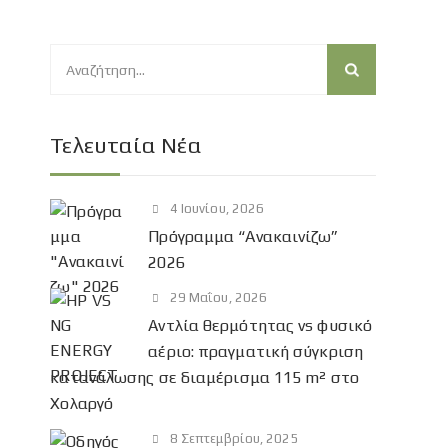
Α
ν
α
ζ
Τελευταία Νέα
ή
τ
4 Ιουνίου, 2026
η
Πρόγραμμα “Ανακαινίζω”
σ
2026
η
γ
29 Μαΐου, 2026
ι
Αντλία θερμότητας vs φυσικό
α
αέριο: πραγματική σύγκριση
:
κατανάλωσης σε διαμέρισμα 115 m² στο
Χολαργό
8 Σεπτεμβρίου, 2025