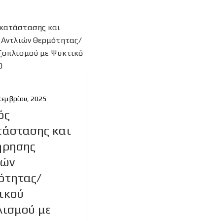
τεμβρίου, 2025
ός
τάστασης και
ήρησης
ιών
ότητας/
ικού
λισμού με