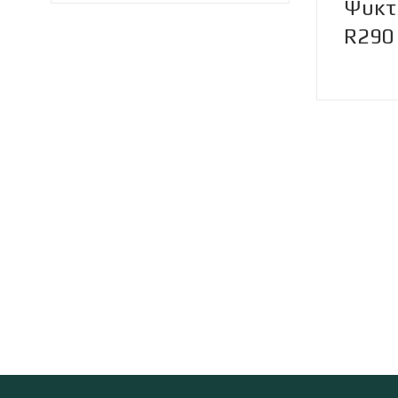
Ψυκτ
R290