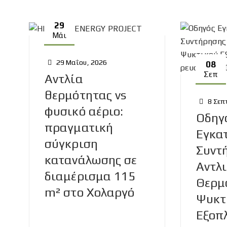
29
Μάι
29 Μαΐου, 2026
08
Σεπ
Αντλία
θερμότητας vs
8 Σεπ
φυσικό αέριο:
Οδηγ
πραγματική
Εγκα
σύγκριση
Συντ
κατανάλωσης σε
Αντλ
διαμέρισμα 115
Θερμ
m² στο Χολαργό
Ψυκτ
Εξοπ