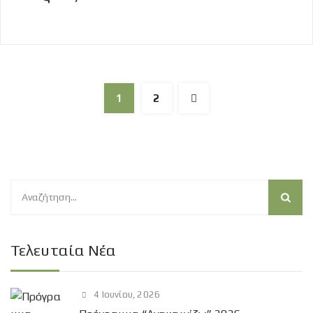
1
2
Α
ν
α
ζ
Τελευταία Νέα
ή
τ
4 Ιουνίου, 2026
η