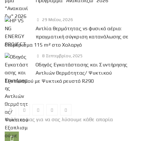
Πρόγραμμα “Ανακαινίζω” 2026
σ
η
γ
29 Μαΐου, 2026
ι
Αντλία θερμότητας vs φυσικό αέριο:
α
πραγματική σύγκριση κατανάλωσης σε
:
διαμέρισμα 115 m² στο Χολαργό
8 Σεπτεμβρίου, 2025
Οδηγός Εγκατάστασης και Συντήρησης
Αντλιών Θερμότητας/ Ψυκτικού
Εξοπλισμού με Ψυκτικό ρευστό R290
Καλέστε μας για να σας λύσουμε κάθε απορία
Τηλέφωνο: