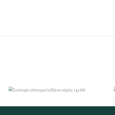
Φυσικό Αέριο
Συστοιχία επίτοιχων λεβήτων ισχύος
144 kW