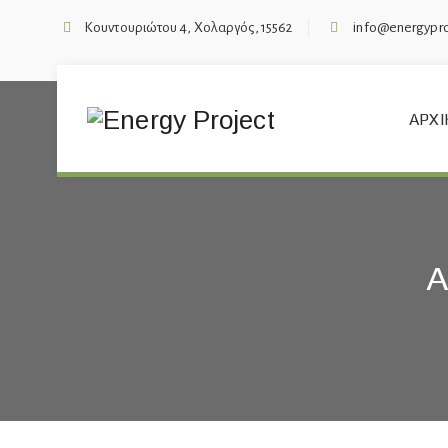
Κουντουριώτου 4, Χολαργός, 15562
info@energypro
ΑΡΧΙ
Α